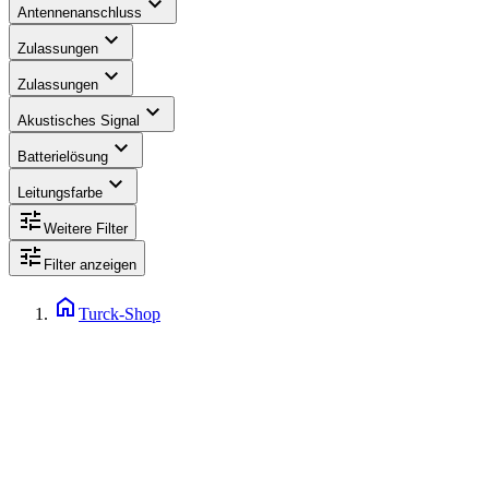
expand_more
Antennenanschluss
expand_more
Zulassungen
expand_more
Zulassungen
expand_more
Akustisches Signal
expand_more
Batterielösung
expand_more
Leitungsfarbe
tune
Weitere Filter
tune
Filter anzeigen
home
Turck-Shop