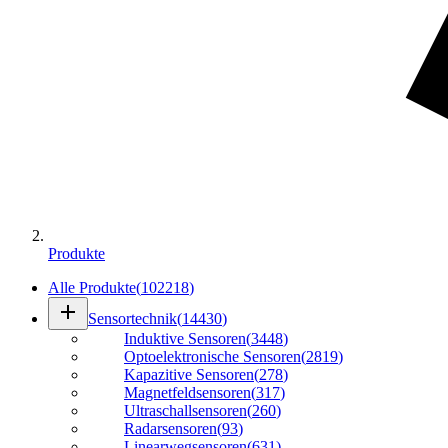
Produkte
Alle Produkte
(
102218
)
add
Sensortechnik
(
14430
)
Induktive Sensoren
(
3448
)
Optoelektronische Sensoren
(
2819
)
Kapazitive Sensoren
(
278
)
Magnetfeldsensoren
(
317
)
Ultraschallsensoren
(
260
)
Radarsensoren
(
93
)
Linearwegsensoren
(
631
)