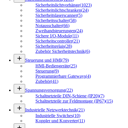
Sicherheitslichtvorhänge
(
1023
)
Sicherheitslichtschranken
(
24
)
Sicherheitslaserscanner
(
5
)
Sicherheitsschalter
(
58
)
Notausschalter
(
66
)
Zweihandsteuerungen
(
24
)
Sichere I/O-Module
(
11
)
Sicherheitscontroller
(
21
)
Sicherheitsrelais
(
28
)
Zubehör Sicherheitstechnik
(
6
)
add
Steuerung und HMI
(
79
)
HMI-Bediengeräte
(
25
)
Steuerung
(
9
)
Programmierbare Gateways
(
4
)
Zubehör
(
41
)
add
Spannungs­ver­sorgung
(
22
)
Schaltnetzteile DIN-Schiene (IP20)
(
7
)
Schaltnetzteile zur Feldmontage (IP67)
(
15
)
add
Industrielle Netzwerktechnik
(
21
)
Industrielle Switches
(
10
)
Koppler und Konverter
(
11
)
add