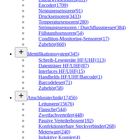
Encoder
(
1709
)
Neigungssensoren
(
91
)
Drucksensoren
(
3433
)
Temperatursensoren
(
280
)
Strömungssensoren / Durchflussmesser
(
384
)
Füllstandssensoren
(
54
)
Condition-Monitoring-Sensoren
(
17
)
Zubehör
(
660
)
add
Identifikationssystem
(
345
)
Schreib-Lesegeräte HF/UHF
(
113
)
Datenträger HF/UHF
(
87
)
Interfaces HF/UHF
(
15
)
Handhelds HF/UHF/Barcode
(
1
)
Barcodeleser
(
71
)
Zubehör
(
58
)
add
Anschlusstechnik
(
17456
)
Leitungen
(
15676
)
Flansche
(
544
)
Zweifachverteiler
(
448
)
Passive Verteilerboxen
(
192
)
Konfektionierbare Steckverbinder
(
268
)
Meterware
(
240
)
Induktive Koppler
(
4
)