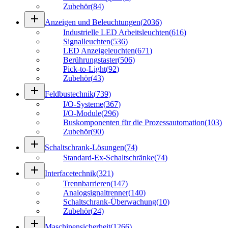
Zubehör
(
84
)
add
Anzeigen und Beleuchtungen
(
2036
)
Industrielle LED Arbeitsleuchten
(
616
)
Signalleuchten
(
536
)
LED Anzeigeleuchten
(
671
)
Berührungstaster
(
506
)
Pick-to-Light
(
92
)
Zubehör
(
43
)
add
Feldbustechnik
(
739
)
I/O-Systeme
(
367
)
I/O-Module
(
296
)
Buskomponenten für die Prozessautomation
(
103
)
Zubehör
(
90
)
add
Schaltschrank-Lösungen
(
74
)
Standard-Ex-Schaltschränke
(
74
)
add
Interfacetechnik
(
321
)
Trennbarrieren
(
147
)
Analogsignaltrenner
(
140
)
Schaltschrank-Überwachung
(
10
)
Zubehör
(
24
)
add
Maschinensicherheit
(
1266
)