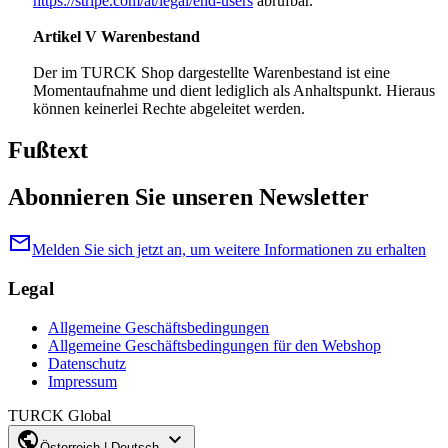
https://stripe.com/at/legal/end-users
abrufbar.
Artikel V Warenbestand
Der im TURCK Shop dargestellte Warenbestand ist eine
Momentaufnahme und dient lediglich als Anhaltspunkt. Hieraus
können keinerlei Rechte abgeleitet werden.
Fußtext
Abonnieren Sie unseren Newsletter
mail
Melden Sie sich jetzt an, um weitere Informationen zu erhalten
Legal
Allgemeine Geschäftsbedingungen
Allgemeine Geschäftsbedingungen für den Webshop
Datenschutz
Impressum
TURCK Global
public
expand_more
Österreich | Deutsch