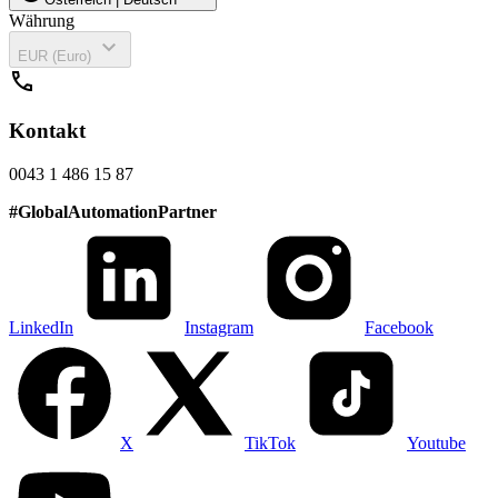
Währung
expand_more
EUR (Euro)
call
Kontakt
0043 1 486 15 87
#
GlobalAutomationPartner
LinkedIn
Instagram
Facebook
X
TikTok
Youtube